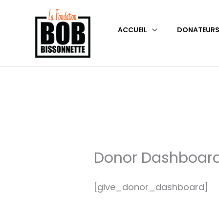
Aller
au
ACCUEIL
DONATEUR
contenu
Donor Dashboar
[give_donor_dashboard]