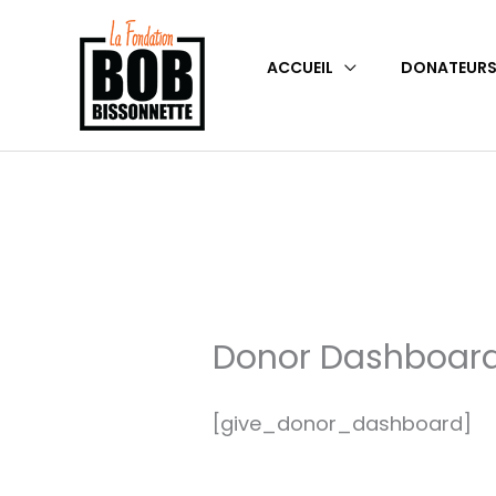
Aller
au
ACCUEIL
DONATEUR
contenu
Donor Dashboar
[give_donor_dashboard]